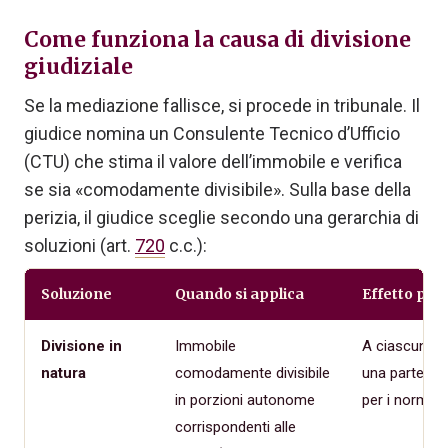
Come funziona la causa di divisione
giudiziale
Se la mediazione fallisce, si procede in tribunale. Il
giudice nomina un Consulente Tecnico d’Ufficio
(CTU) che stima il valore dell’immobile e verifica
se sia «comodamente divisibile». Sulla base della
perizia, il giudice sceglie secondo una gerarchia di
soluzioni (art.
720
c.c.):
Soluzione
Quando si applica
Effetto prat
Divisione in
Immobile
A ciascun er
natura
comodamente divisibile
una parte fis
in porzioni autonome
per i normali
corrispondenti alle