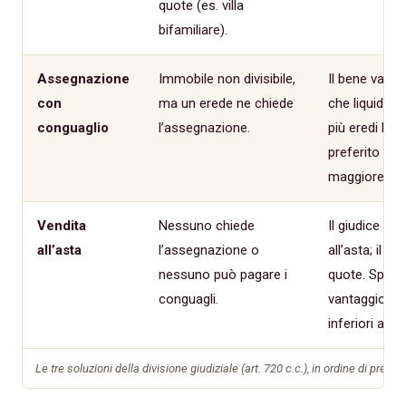
quote (es. villa
bifamiliare).
Assegnazione
Immobile non divisibile,
Il bene va pe
con
ma un erede ne chiede
che liquida gl
conguaglio
l’assegnazione.
più eredi la 
preferito chi
maggiore o vi
Vendita
Nessuno chiede
Il giudice ord
all’asta
l’assegnazione o
all’asta; il r
nessuno può pagare i
quote. Spess
conguagli.
vantaggiosa, 
inferiori al m
Le tre soluzioni della divisione giudiziale (art. 720 c.c.), in ordine di prefer