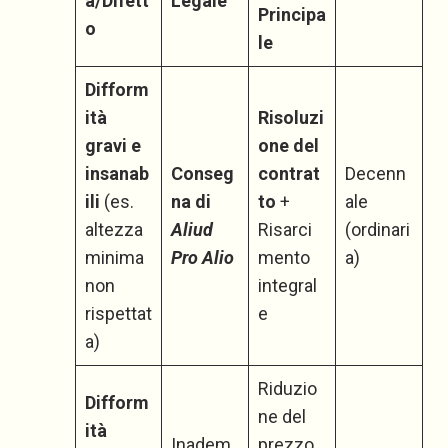
a/Difett
Legale
Principa
o
le
Difform
ità
Risoluzi
gravi e
one del
insanab
Conseg
contrat
Decenn
ili
(es.
na di
to
+
ale
altezza
Aliud
Risarci
(ordinari
minima
Pro Alio
mento
a)
non
integral
rispettat
e
a)
Riduzio
Difform
ne del
ità
Inadem
prezzo