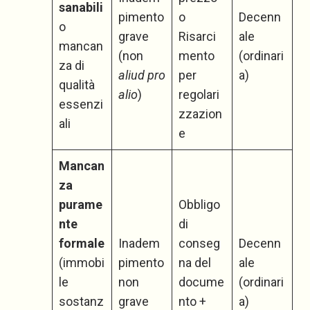
sanabili
pimento
o
Decenn
o
grave
Risarci
ale
mancan
(non
mento
(ordinari
za di
aliud pro
per
a)
qualità
alio
)
regolari
essenzi
zzazion
ali
e
Mancan
za
purame
Obbligo
nte
di
formale
Inadem
conseg
Decenn
(immobi
pimento
na del
ale
le
non
docume
(ordinari
sostanz
grave
nto +
a)