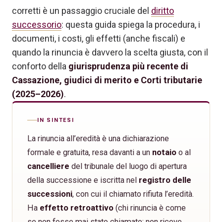
corretti è un passaggio cruciale del
diritto
successorio
: questa guida spiega la procedura, i
documenti, i costi, gli effetti (anche fiscali) e
quando la rinuncia è davvero la scelta giusta, con il
conforto della
giurisprudenza più recente di
Cassazione, giudici di merito e Corti tributarie
(2025–2026)
.
IN SINTESI
La rinuncia all’eredità è una dichiarazione
formale e gratuita, resa davanti a un
notaio
o al
cancelliere
del tribunale del luogo di apertura
della successione e iscritta nel
registro delle
successioni
, con cui il chiamato rifiuta l’eredità.
Ha
effetto retroattivo
(chi rinuncia è come
se non fosse mai stato chiamato: non riceve