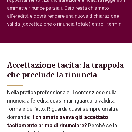
l’appartamento”. La dichiarazione è nulla: la legge non
ammette rinunce parziali. Caio resta chiamato
all’eredità e dovrà rendere una nuova dichiarazione
valida (accettazione o rinuncia totale) entro i termini.
Accettazione tacita: la trappola
che preclude la rinuncia
Nella pratica professionale, il contenzioso sulla
rinuncia all’eredità quasi mai riguarda la validità
formale dell’atto. Riguarda quasi sempre un’altra
domanda:
il chiamato aveva già accettato
tacitamente prima di rinunciare?
Perché se la