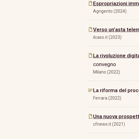
Espropriazioni immo
Agrigento (2024)
Verso un’asta telem
ilcaso.it (2023)
La rivoluzione digi
convegno
Milano (2022)
La riforma del pro
Ferrara (2022)
Una nuova prospett
cfnews.it (2021)