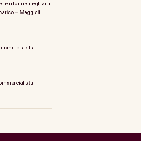
lle riforme degli anni
matico – Maggioli
 Commercialista
 Commercialista