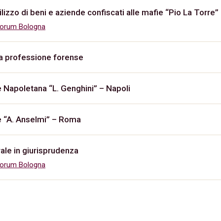
ilizzo di beni e aziende confiscati alle mafie “Pio La Torre” –
iorum Bologna
lla professione forense
e Napoletana “L. Genghini” – Napoli
e “A. Anselmi” – Roma
ale in giurisprudenza
iorum Bologna