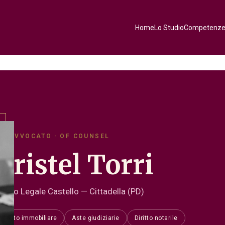
Home
Lo Studio
Competenz
AVVOCATO · OF COUNSEL
Kristel Torri
tudio Legale Castello — Cittadella (PD)
Diritto immobiliare
Aste giudiziarie
Diritto notarile