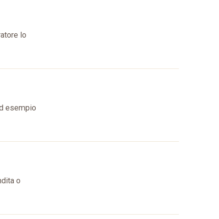
atore lo
 ad esempio
ndita o