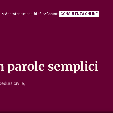
e
Approfondimenti
Utilità
Contatti
CONSULENZA ONLINE
on parole semplici
cedura civile,