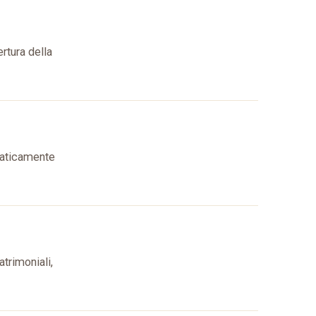
rtura della
maticamente
trimoniali,