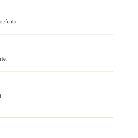
 defunto.
rte.
i