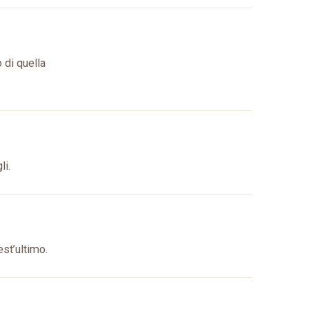
 di quella
li.
est’ultimo.