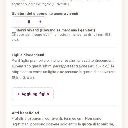
applicano le stesse regole (L. 76/2016).
Genitori del disponente ancora viventi
−
+
0
Nonni viventi (rilevano se mancano i genitori)
Gli ascendenti sono legittimari solo in mancanza di figli (art. 538
c.c.).
Figli e discendenti
Per il figlio premorto o rinunciante che ha lasciato discendenti
subentrano questi ultimi
per rappresentazione
(art. 467 c.c.): la
stirpe conta come un figlio e ne assume la quota di riserva (art.
536, c. 3, c.c.).
＋ Aggiungi figlio
Altri beneficiari
Fratelli, altri parenti, conviventi, terzi ed enti. Non sono
legittimari: possono ricevere solo entro la
quota disponibile
,