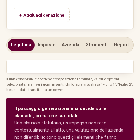
＋ Aggiungi donazione
Legittima
Imposte
Azienda
Strumenti
Report
Il link condivisibile contiene composizione familiare, valori e opzioni
selezionate, ma
non i nomi
inseriti: chi lo apre visualizza “Figlio 1”, “Figlio 2”.
Nessun dato transita da un server.
Il passaggio generazionale si decide sulle
clausole, prima che sui totali.
Una clausola statutaria, un impegno non reso
contestualmente all’atto, una valutazione dell’azienda
non difendibile: sono questi gli elementi che fanno