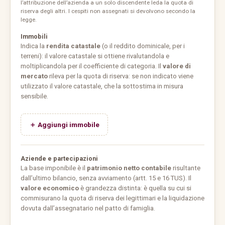
l’attribuzione dell’azienda a un solo discendente leda la quota di
riserva degli altri. I cespiti non assegnati si devolvono secondo la
legge.
Immobili
Indica la
rendita catastale
(o il reddito dominicale, per i
terreni): il valore catastale si ottiene rivalutandola e
moltiplicandola per il coefficiente di categoria. Il
valore di
mercato
rileva per la quota di riserva: se non indicato viene
utilizzato il valore catastale, che la sottostima in misura
sensibile.
＋ Aggiungi immobile
Aziende e partecipazioni
La base imponibile è il
patrimonio netto contabile
risultante
dall’ultimo bilancio, senza avviamento (artt. 15 e 16 TUS). Il
valore economico
è grandezza distinta: è quella su cui si
commisurano la quota di riserva dei legittimari e la liquidazione
dovuta dall’assegnatario nel patto di famiglia.