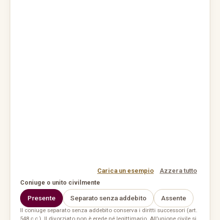
Carica un esempio
Azzera tutto
Coniuge o unito civilmente
Presente
Separato senza addebito
Assente
Il coniuge separato senza addebito conserva i diritti successori (art.
548 c.c.). Il divorziato non è erede né legittimario. All’unione civile si