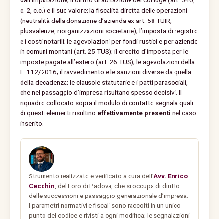
dall’imputazione; il diritto di abitazione del coniuge (art. 540,
c. 2, c.c.) e il suo valore; la fiscalità diretta delle operazioni
(neutralità della donazione d’azienda ex art. 58 TUIR,
plusvalenze, riorganizzazioni societarie); l’imposta di registro
e i costi notarili; le agevolazioni per fondi rustici e per aziende
in comuni montani (art. 25 TUS); il credito d’imposta per le
imposte pagate all’estero (art. 26 TUS); le agevolazioni della
L. 112/2016; il ravvedimento e le sanzioni diverse da quella
della decadenza; le clausole statutarie e i patti parasociali,
che nel passaggio d’impresa risultano spesso decisivi. Il
riquadro collocato sopra il modulo di contatto segnala quali
di questi elementi risultino
effettivamente presenti
nel caso
inserito.
Strumento realizzato e verificato a cura dell’
Avv. Enrico
Cecchin
, del Foro di Padova, che si occupa di diritto
delle successioni e passaggio generazionale d’impresa.
I parametri normativi e fiscali sono raccolti in un unico
punto del codice e rivisti a ogni modifica; le segnalazioni