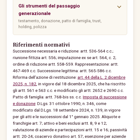
Gli strumenti del passaggio
generazionale
testamento, donazione, patto di famiglia, trust,
holding, polizza
Riferimenti normativi
Successione necessaria e riduzione: artt. 536-564 c.c.;
riunione fittizia art. 556; imputazione ex se art. 564, c. 2;
ordine di riduzione artt. 558-559. Rappresentazione: artt.
467-469 c.c. Successione legittima: artt. 565-586 c.c.
Riforma dell’azione di restituzione:
art. 44 della L. 2 dicembre
2025, n. 182
, in vigore dal 18 dicembre 2025, che ha riscritto
gli artt. 561 e 563 c.c. e modificato gli artt. 2652 e 2690 c.c.
Patto di famiglia: artt. 768-bis ss. c.c.
Imposta di successione
e donazione
: D.Lgs. 31 ottobre 1990, n. 346, come
modificato dal D.Lgs. 18 settembre 2024, n. 139, in vigore
per gli atti e le successioni dal 1° gennaio 2025. Aliquote e
franchigie art. 7; attivo e beni esclusi artt. 8, 9 e 12;
valutazione di aziende e partecipazioni artt. 15 e 16; passività
artt. 20-24; coacervo donativo art. 57; esenzione per aziende