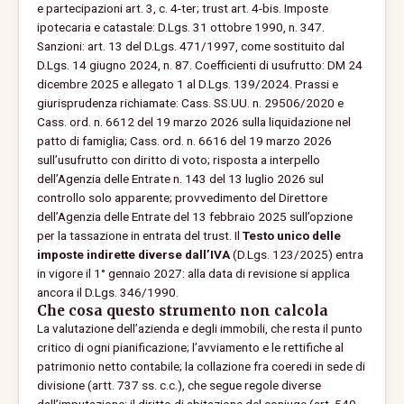
e partecipazioni art. 3, c. 4-ter; trust art. 4-bis. Imposte
ipotecaria e catastale: D.Lgs. 31 ottobre 1990, n. 347.
Sanzioni: art. 13 del D.Lgs. 471/1997, come sostituito dal
D.Lgs. 14 giugno 2024, n. 87. Coefficienti di usufrutto: DM 24
dicembre 2025 e allegato 1 al D.Lgs. 139/2024. Prassi e
giurisprudenza richiamate: Cass. SS.UU. n. 29506/2020 e
Cass. ord. n. 6612 del 19 marzo 2026 sulla liquidazione nel
patto di famiglia; Cass. ord. n. 6616 del 19 marzo 2026
sull’usufrutto con diritto di voto; risposta a interpello
dell’Agenzia delle Entrate n. 143 del 13 luglio 2026 sul
controllo solo apparente; provvedimento del Direttore
dell’Agenzia delle Entrate del 13 febbraio 2025 sull’opzione
per la tassazione in entrata del trust. Il
Testo unico delle
imposte indirette diverse dall’IVA
(D.Lgs. 123/2025) entra
in vigore il 1° gennaio 2027: alla data di revisione si applica
ancora il D.Lgs. 346/1990.
Che cosa questo strumento non calcola
La valutazione dell’azienda e degli immobili, che resta il punto
critico di ogni pianificazione; l’avviamento e le rettifiche al
patrimonio netto contabile; la collazione fra coeredi in sede di
divisione (artt. 737 ss. c.c.), che segue regole diverse