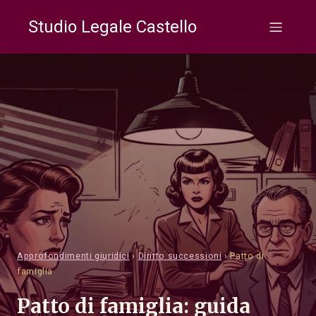
Studio Legale Castello
Approfondimenti giuridici
›
Diritto successioni
›
Patto di
famiglia
Patto di famiglia: guida