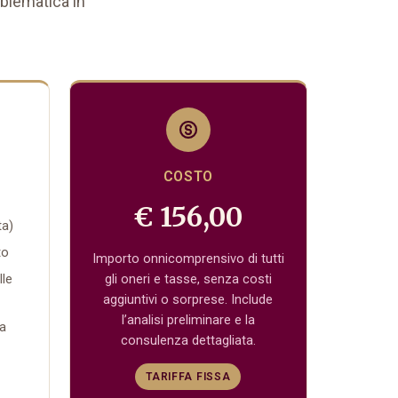
oblematica in
COSTO
€ 156,00
ta)
to
Importo onnicomprensivo di tutti
lle
gli oneri e tasse, senza costi
aggiuntivi o sorprese. Include
l’analisi preliminare e la
ia
consulenza dettagliata.
TARIFFA FISSA