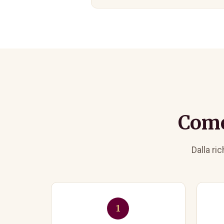
Come
Dalla ri
1