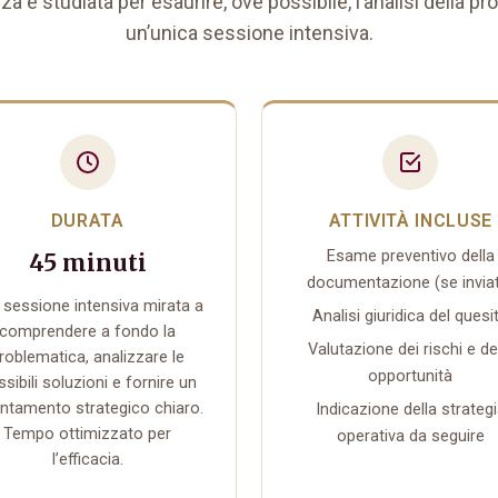
a è studiata per esaurire, ove possibile, l’analisi della pr
un’unica sessione intensiva.
DURATA
ATTIVITÀ INCLUSE
Esame preventivo della
45 minuti
documentazione (se invia
 sessione intensiva mirata a
Analisi giuridica del quesi
comprendere a fondo la
Valutazione dei rischi e de
roblematica, analizzare le
opportunità
sibili soluzioni e fornire un
entamento strategico chiaro.
Indicazione della strateg
Tempo ottimizzato per
operativa da seguire
l’efficacia.