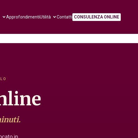
e
Approfondimenti
Utilità
Contatti
CONSULENZA ONLINE
LLO
nline
inuti.
ocato in