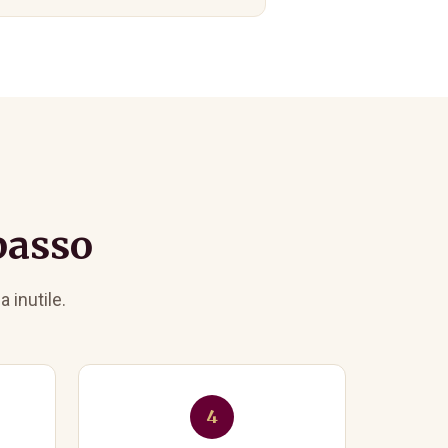
passo
 inutile.
4