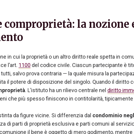
comproprietà: la nozione e
mento
ne in cui la proprietà o un altro diritto reale spetta in co
e l’art.
1100
del codice civile. Ciascun partecipante è tit
utti, salvo prova contraria — la quale misura la partecipaz
 il potere di disposizione del singolo. Quando il diritto co
proprietà
. L’istituto ha un rilievo centrale nel
diritto imm
beni che più spesso finiscono in contitolarità, tipicamente
inta da figure vicine. Si differenzia dal
condominio negli
 di parti di proprietà esclusiva e parti comuni al servizio
a comunione il bene è oggetto di mero godimento, mentre 