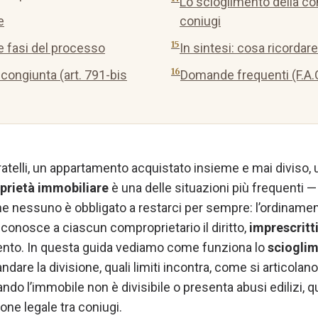
Lo scioglimento della co
e
coniugi
le fasi del processo
In sintesi: cosa ricordare
congiunta (art. 791-bis
Domande frequenti (F.A.
ratelli, un appartamento acquistato insieme e mai diviso, 
rietà immobiliare
è una delle situazioni più frequenti — e
che nessuno è obbligato a restarci per sempre: l’ordiname
conosce a ciascun comproprietario il diritto,
imprescritti
nto. In questa guida vediamo come funziona lo
scioglim
dare la divisione, quali limiti incontra, come si articolano
ndo l’immobile non è divisibile o presenta abusi edilizi, 
ne legale tra coniugi.