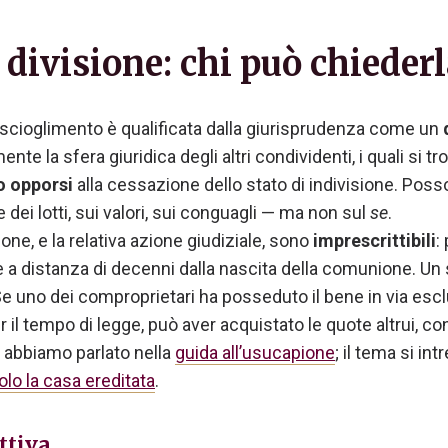
la divisione: chi può chiede
 scioglimento è qualificata dalla giurisprudenza come un
nte la sfera giuridica degli altri condividenti, i quali si t
o opporsi
alla cessazione dello stato di indivisione. Pos
dei lotti, sui valori, sui conguagli — ma non sul
se
.
isione, e la relativa azione giudiziale, sono
imprescrittibili
:
e a distanza di decenni dalla nascita della comunione. U
Se uno dei comproprietari ha posseduto il bene in via es
 il tempo di legge, può aver acquistato le quote altrui, 
Ne abbiamo parlato nella
guida all’usucapione
; il tema si i
lo la casa ereditata
.
ttiva