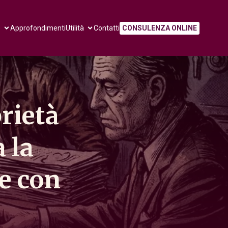
e
Approfondimenti
Utilità
Contatti
CONSULENZA ONLINE
rietà
 la
 e con