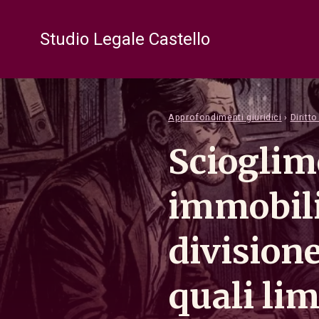
Studio Legale Castello
Approfondimenti giuridici
›
Diritt
Scioglim
immobili
divisione
quali lim