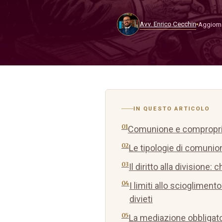
Avv. Enrico Cecchin
Aggiorna
IN QUESTO ARTICOLO
Comunione e comproprie
Le tipologie di comunio
Il diritto alla divisione
I limiti allo scioglimento
divieti
La mediazione obbligato