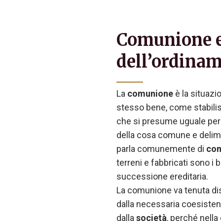
Comunione e 
dell’ordina
La
comunione
è la situazio
stesso bene, come stabilisc
che si presume uguale per t
della cosa comune e delimita
parla comunemente di
com
terreni e fabbricati sono i 
successione ereditaria.
La comunione va tenuta dist
dalla necessaria coesistenza
dalla
società
, perché nell