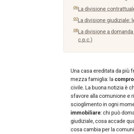
La divisione contrattual
La divisione giudiziale: 
La divisione a domanda 
c.p.c.)
Una casa ereditata da più f
mezza famiglia: la
comprop
civile. La buona notizia è 
sfavore alla comunione e ri
scioglimento in ogni mome
immobiliare
: chi può doman
giudiziale, cosa accade qua
cosa cambia per la comunio