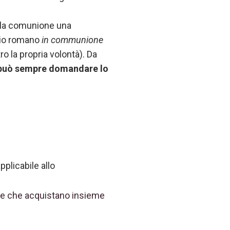
a la comunione una
ipio romano
in communione
 la propria volontà). Da
 può sempre domandare lo
plicabile allo
one che acquistano insieme