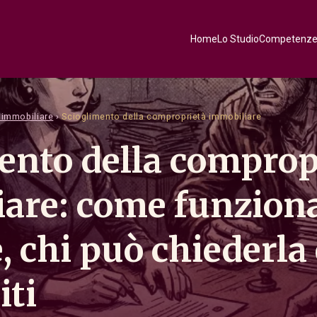
Home
Lo Studio
Competenz
o immobiliare
›
Scioglimento della comproprietà immobiliare
ento della comprop
are: come funziona
, chi può chiederla
iti