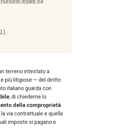
munione legale tra
Q.)
un terreno intestato a
 più litigiose — del diritto
nto italiano guarda con
bile
, di chiederne lo
ento della comproprietà
 la via contrattuale e quella
quali imposte si pagano e