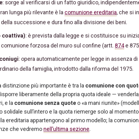
e
: sorge al verificarsi di un fatto giuridico, indipendentem
 gran lunga più rilevante è la
comunione ereditaria
, che si
a della successione e dura fino alla divisione dei beni.
 coattiva)
: è prevista dalla legge e si costituisce su inizi
a comunione forzosa del muro sul confine (artt.
874
e 875 
coniugi
: opera automaticamente per legge in assenza di
rdinario della famiglia, introdotto dalla riforma del 1975.
 la distinzione più importante è tra la
comunione con quot
isporre liberamente della propria quota ideale — venderla,
i, e la
comunione senza quote
o «a mani riunite» (modell
tto solidale sull’intero e la quota riemerge solo al moment
a ereditaria appartengono al primo modello; la comunione 
enze che vedremo
nell’ultima sezione
.