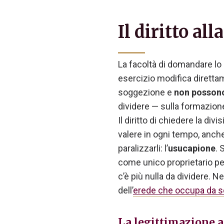
Il diritto al
La facoltà di domandare lo
esercizio modifica direttame
soggezione e
non posson
dividere — sulla formazione 
Il diritto di chiedere la div
valere in ogni tempo, anch
paralizzarli: l’
usucapione
. 
come unico proprietario per
c’è più nulla da dividere. 
dell’
erede che occupa da so
La legittimazione a