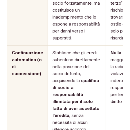
socio forzatamente, ma
terzo” (ar
costituisce un
rischio op
inadempimento che lo
trovarsi i
espone a responsabilità
ostile cos
per danni verso i
solo per e
superstiti.
risarcimen
Continuazione
Stabilisce che gli eredi
Nulla.
La 
automatica (o
subentrino direttamente
maggiorit
di
nella posizione del
la radicale
successione)
socio defunto,
violazione
acquisendo la
qualifica
inderogabi
di socio a
responsabi
responsabilità
per lesion
illimitata per il solo
diritto su
fatto di aver accettato
l’eredità
, senza
necessità di alcun
ulteriore accordo.