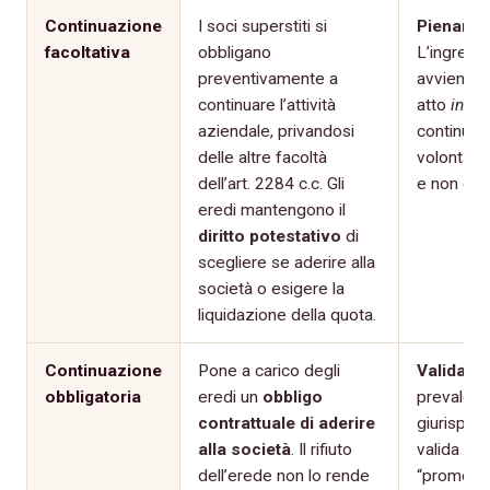
Continuazione
I soci superstiti si
Pienamen
facoltativa
obbligano
L’ingresso
preventivamente a
avviene p
continuare l’attività
atto
inter
aziendale, privandosi
continuazi
delle altre facoltà
volontà de
dell’art. 2284 c.c. Gli
e non coa
eredi mantengono il
diritto potestativo
di
scegliere se aderire alla
società o esigere la
liquidazione della quota.
Continuazione
Pone a carico degli
Valida (co
obbligatoria
eredi un
obbligo
prevalente
contrattuale di aderire
giurispru
alla società
. Il rifiuto
valida in
dell’erede non lo rende
“promessa